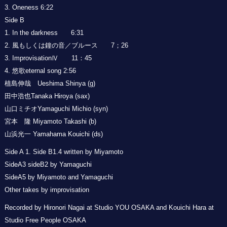
3. Oneness 6:22
Side B
1. In the darkness 6:31
2. 風もしくは鐘の音／ブルース 7；26
3. ImprovisationⅣ 11：45
4. 悠歌eternal song 2:56
植島伸哉 Ueshima Shinya (g)
田中浩也Tanaka Hiroya (sax)
山口ミチオYamaguchi Michio (syn)
宮本 隆 Miyamoto Takashi (b)
山浜光一 Yamahama Kouichi (ds)
Side A 1. Side B1.4 written by Miyamoto
SideA3 sideB2 by Yamaguchi
SideA5 by Miyamoto and Yamaguchi
Other takes by improvisation
Recorded by Hironori Nagai at Studio YOU OSAKA and Kouichi Hara at
Studio Free People OSAKA