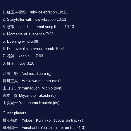
1. 紅玉～祝祭 ruby celebration 10:11
2. Storyteller with new vibration 10:13
3. 悠歌 partⅡ eternal songⅡ 10:13
4. Moments of suspence 7:23
5. Evening wind 5:08
6. Discover rhythm~our march 10:54
7. 花神 kashin 7:03
8. 紅玉 ruby 3:20
西浦 徹 Nishiura Touru (g)
堀川正人 Horikawa masato (sax)
山口ミチオYamaguchi Michio (syn)
宮本 隆 Miyamoto Takashi (b)
山浜光一 Yamahama Kouichi (ds)
Guest players
横江邦彦 Yokoe Kunihiko （vocal on track7）
舟橋陽一 Funahashi Youichi （sax on track1.3）