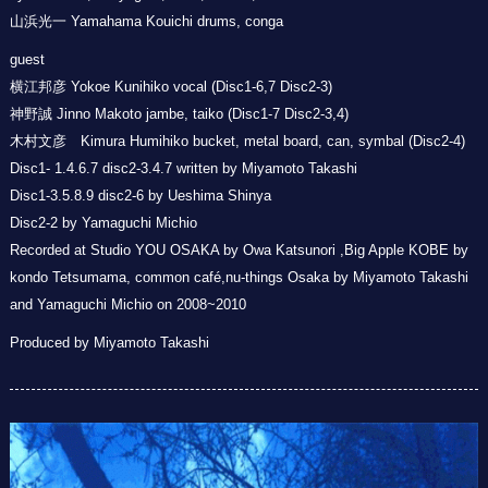
山浜光一 Yamahama Kouichi drums, conga
guest
横江邦彦 Yokoe Kunihiko vocal (Disc1-6,7 Disc2-3)
神野誠 Jinno Makoto jambe, taiko (Disc1-7 Disc2-3,4)
木村文彦 Kimura Humihiko bucket, metal board, can, symbal (Disc2-4)
Disc1- 1.4.6.7 disc2-3.4.7 written by Miyamoto Takashi
Disc1-3.5.8.9 disc2-6 by Ueshima Shinya
Disc2-2 by Yamaguchi Michio
Recorded at Studio YOU OSAKA by Owa Katsunori ,Big Apple KOBE by
kondo Tetsumama, common café,nu-things Osaka by Miyamoto Takashi
and Yamaguchi Michio on 2008~2010
Produced by Miyamoto Takashi