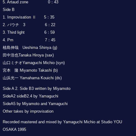
5. Artaud zone 0：43
Side B
1. Improvisation Ⅱ 5：35
2. パウチ 3 6：22
3. Third light 6：59
4. Pm 7：45
植島伸哉 Ueshima Shinya (g)
田中浩也Tanaka Hiroya (sax)
山口ミチオYamaguchi Michio (syn)
宮本 隆 Miyamoto Takashi (b)
山浜光一 Yamahama Kouichi (ds)
Side A 2. Side B3 written by Miyamoto
SideA2 sideB2.4 by Yamaguchi
SideA5 by Miyamoto and Yamaguchi
Other takes by improvisation
Recorded mastered and mixed by Yamaguchi Michio at Studio YOU
OSAKA 1995