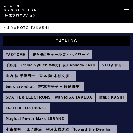
YAOTOME
豊永亮×チャールズ・ヘイワード
千野秀一Chino Syuichi×半野田拓Hannoda Taku
Sarry サリー
山内 桂 千野秀一 宮本 隆 木村文彦
bugs cry what (吉本裕美子 + 狩俣道夫)
SCATTER ELECTRONS with RISA TAKEDA
瑕疵：KASHI
SCATTER ELECTRONS２
Magical Power Mako L5BAND
小森俊明 庄子勝治 望月太喜之丞「Toward the Depths」