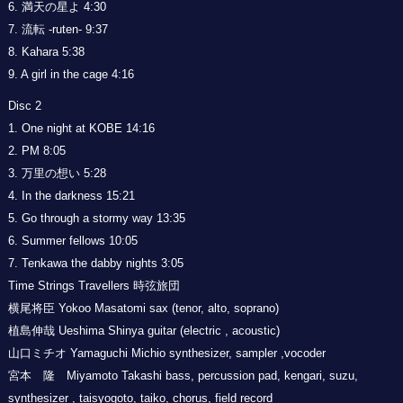
6. 満天の星よ 4:30
7. 流転 -ruten- 9:37
8. Kahara 5:38
9. A girl in the cage 4:16
Disc 2
1. One night at KOBE 14:16
2. PM 8:05
3. 万里の想い 5:28
4. In the darkness 15:21
5. Go through a stormy way 13:35
6. Summer fellows 10:05
7. Tenkawa the dabby nights 3:05
Time Strings Travellers 時弦旅団
横尾将臣 Yokoo Masatomi sax (tenor, alto, soprano)
植島伸哉 Ueshima Shinya guitar (electric , acoustic)
山口ミチオ Yamaguchi Michio synthesizer, sampler ,vocoder
宮本 隆 Miyamoto Takashi bass, percussion pad, kengari, suzu,
synthesizer , taisyogoto, taiko, chorus, field record