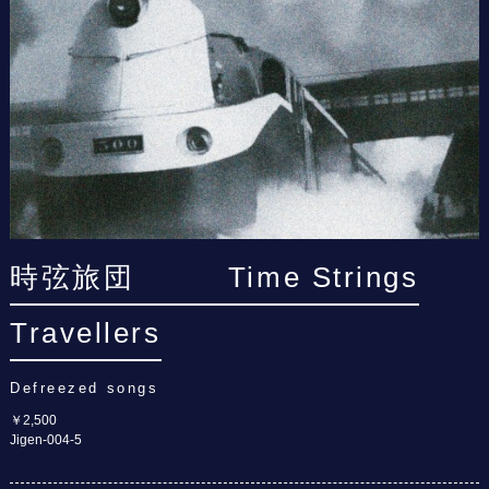
時弦旅団 Time Strings
Travellers
Defreezed songs
￥2,500
Jigen-004-5