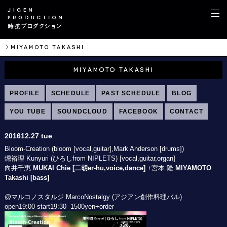
PROFILE
SCHEDULE
PAST SCHEDULE
BLOG
YOU TUBE
SOUNDCLOUD
FACEBOOK
CONTACT
201612.27 tue
Bloom-Creation (bloom [vocal,guitar],Mark Anderson [drums])
燻裕理 Kunyuri (ひろしfrom NIPLETS) [vocal,guitar,organ]
向井千惠
MUKAI Chie [
二胡er-hu,voice,dance]
+宮本 隆
MIYAMOTO
Takashi [bass]
@マルコノスタルジ MarcoNostalgy (アジアン創作料理バル)
open19:00 start19:30 1500yen+order