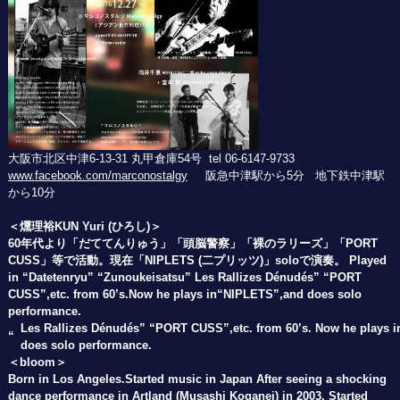
大阪市北区中津6-13-31 丸甲倉庫54号 tel 06-6147-9733
www.facebook.com/marconostalgy
阪急中津駅から5分 地下鉄中津駅
から10分
＜燻理裕KUN Yuri (ひろし)＞
60
年代より「だててんりゅう」「頭脳警察」「裸のラリーズ」「PORT
CUSS」等で活動。現在「NIPLETS (二プリッツ)」soloで演奏。 Played
in “Datetenryu” “Zunoukeisatsu”
Les Rallizes Dénudés
” “PORT
CUSS”,etc. from 60’s.Now he plays in“NIPLETS”,and does solo
performance.
Les Rallizes Dénudés
” “PORT CUSS”,etc. from 60’s. Now he plays 
“
does solo performance.
＜bloom＞
Born in Los Angeles.
Started music in Japan After seeing a shocking
dance performance in Artland (Musashi Koganei) in 2003. Started