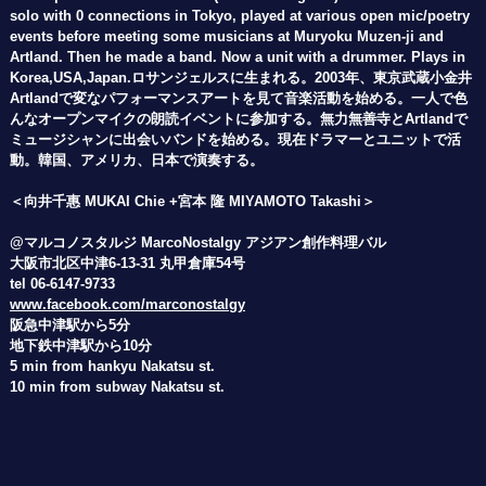
solo with 0 connections in Tokyo, played at various open mic/poetry
events before meeting some musicians at Muryoku Muzen-ji and
Artland. Then he made a band. Now a unit with a drummer. Plays in
Korea,USA,Japan.
ロサンジェルスに生まれる。
2003
年、東京武蔵小金井
Artlandで変なパフォーマンスアートを見て音楽活動を始める。一人で色
んなオープンマイクの朗読イベントに参加する。無力無善寺とArtlandで
ミュージシャンに出会いバンドを始める。現在ドラマーとユニットで活
動。
韓国、アメリカ、日本で演奏する。
＜向井千惠 MUKAI Chie +宮本 隆 MIYAMOTO Takashi＞
@
マルコノスタルジ MarcoNostalgy アジアン創作料理バル
大阪市北区中津6-13-31 丸甲倉庫54号
tel 06-6147-9733
www.facebook.com/marconostalgy
阪急中津駅から5分
地下鉄中津駅から10分
5 min from hankyu Nakatsu st.
10 min from subway Nakatsu st.