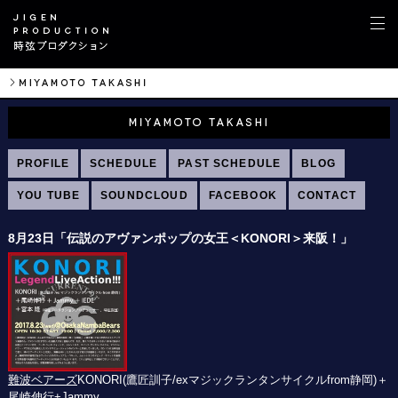
PROFILE
SCHEDULE
PAST SCHEDULE
BLOG
YOU TUBE
SOUNDCLOUD
FACEBOOK
CONTACT
8月23日「伝説のアヴァンポップの女王＜KONORI＞来阪！」
難波ベアーズ
KONORI(鷹匠訓子/
exマジックランタンサイクルfrom静岡)＋
尾崎伸行+
Jammy