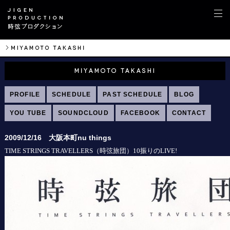
PROFILE
SCHEDULE
PAST SCHEDULE
BLOG
YOU TUBE
SOUNDCLOUD
FACEBOOK
CONTACT
2009/12/16 大阪本町nu things
（時弦旅団）
振りの
TIME STRINGS TRAVELLERS
10
LIVE!