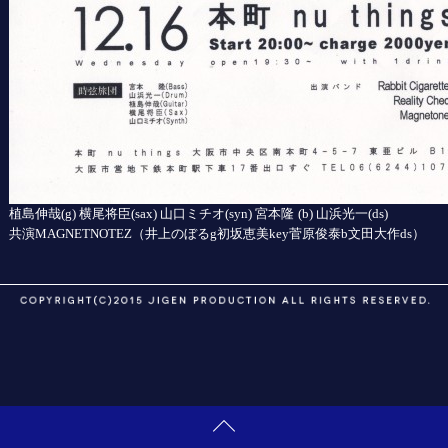
植島伸哉
横尾将臣
山口ミチオ
宮本隆
山浜光一
(g)
(sax)
(syn)
(b)
(ds)
共演
（井上のぼる
初坂恵美
菅原俊泰
文田大作
）
MAGNETNOTEZ
g
key
b
ds