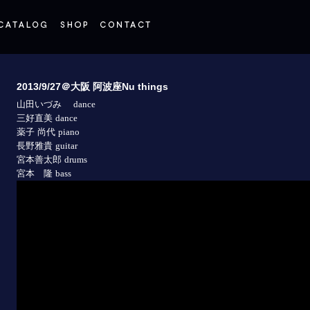
2013/9/27＠大阪 阿波座Nu things
山田いづみ
dance
三好直美
dance
薬子 尚代
piano
長野雅貴
guitar
宮本善太郎
drums
宮本 隆
bass