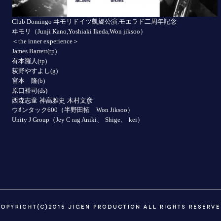
ヰモリドイツ凱旋公演
モエラド二周年記念
Club Domingo
.
ヰモリ（
）
Junji Kano,Yoshiaki Ikeda,Won jiksoo
＜
＞
the inner experience
James Barrett(tp)
有本羅人
(tp)
荻野やすよし
(g)
宮本 隆
(b)
原口裕司
(ds)
西森志童 神高雅史 木村文彦
ウｵンタック
（半野田拓
）
600
Won Jiksoo
（
、
、
）
Unity J Group
Jey C rag Aniki
Shige
kei